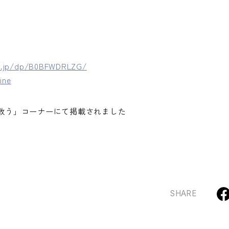
o.jp/dp/B0BFWDRLZG/
ine
救う」コーナーにて掲載されました
SHARE